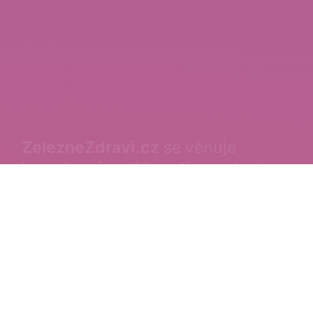
ZelezneZdravi.cz
se věnuje
komplexně problematice anémie.
Osvětová kampaň Železné zdraví
vznikla za účelem zviditelnění problematiky anémie
v české laické veřejnosti. Děkujeme všem, kteří se na
kampani podílí.
Provozovatel webu