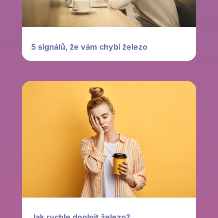
5 signálů, že vám chybí železo
Jak rychle doplnit železo?