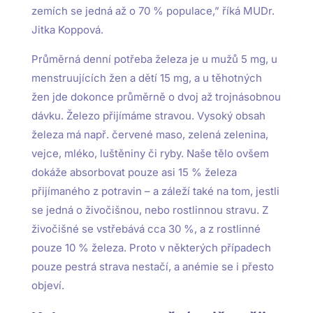
zemích se jedná až o 70 % populace,” říká MUDr.
Jitka Koppová.
Průměrná denní potřeba železa je u mužů 5 mg, u
menstruujících žen a dětí 15 mg, a u těhotných
žen jde dokonce průměrně o dvoj až trojnásobnou
dávku. Železo přijímáme stravou. Vysoký obsah
železa má např. červené maso, zelená zelenina,
vejce, mléko, luštěniny či ryby. Naše tělo ovšem
dokáže absorbovat pouze asi 15 % železa
přijímaného z potravin – a záleží také na tom, jestli
se jedná o živočišnou, nebo rostlinnou stravu. Z
živočišné se vstřebává cca 30 %, a z rostlinné
pouze 10 % železa. Proto v některých případech
pouze pestrá strava nestačí, a anémie se i přesto
objeví.