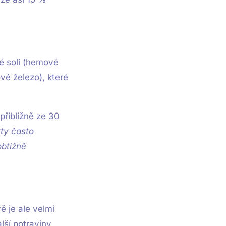
té soli (hemové
vé železo), které
přibližně ze 30
kty často
obtížně
 je ale velmi
lší potraviny