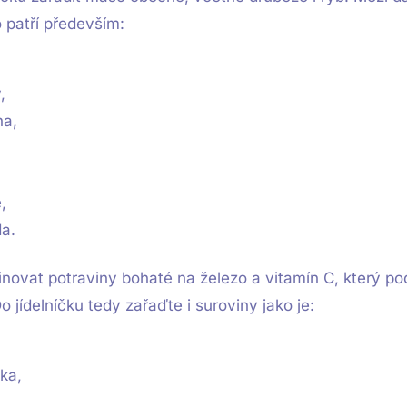
 patří především:
,
na,
,
a.
ovat potraviny bohaté na železo a vitamín C, který po
o jídelníčku tedy zařaďte i suroviny jako je:
ka,