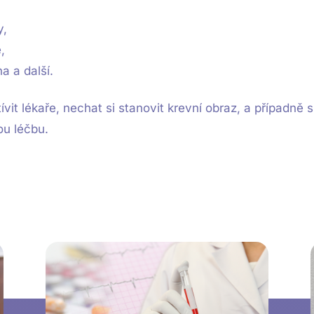
y,
,
a a další.
ívit lékaře, nechat si stanovit krevní obraz, a případně 
ou léčbu.