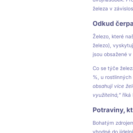
železa v závislos
Odkud čerpa
Železo, které naš
železo), vyskytuj
jsou obsažené v 
Co se týče želez
%, u rostlinných
obsahují více žel
využitelná,”
říká
Potraviny, k
Bohatým zdrojem 
vhodné do jídeln