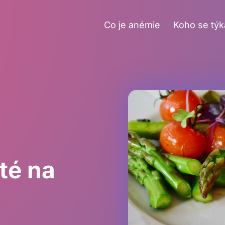
Co je anémie
Koho se týk
té na