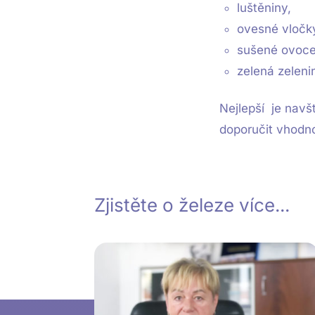
luštěniny,
ovesné vločk
sušené ovoce
zelená zelenin
Nejlepší je navšt
doporučit vhodn
Zjistěte o železe více...