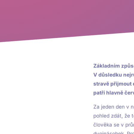
Základním způsob
V důsledku nejr
stravě přijmout 
patří hlavně čer
Za jeden den v n
pohled zdát, že 
člověka se v prů
dvojnásobek. Pro