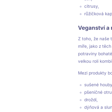
citrusy,
růžičková kap
Veganství a
Z toho, že naše 
míře, jako z těch
potraviny bohaté
velkou roli komb
Mezi produkty bo
sušené houby
pšeničné otru
droždí,
dýňová a slu