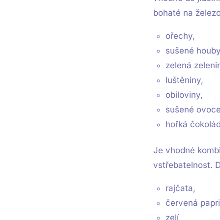
bohaté na železo
ořechy,
sušené houby
zelená zeleni
luštěniny,
obiloviny,
sušené ovoce
hořká čokolád
Je vhodné kombin
vstřebatelnost. D
rajčata,
červená papri
zelí,