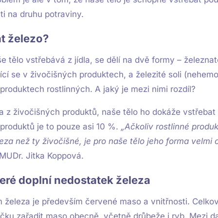
ti na druhu potraviny.
t železo?
e tělo vstřebává z jídla, se dělí na dvě formy – železna
ící se v živočišných produktech, a železité soli (nehemo
produktech rostlinných. A jaký je mezi nimi rozdíl?
a z živočišných produktů, naše tělo ho dokáže vstřebat 
 produktů je to pouze asi 10 %.
„Ačkoliv rostlinné produ
eza než ty živočišné, je pro naše tělo jeho forma velmi 
 MUDr. Jitka Koppová.
teré doplní nedostatek železa
železa je především červené maso a vnitřnosti. Celkově
íčku zařadit maso obecně, včetně drůbeže i ryb. Mezi da