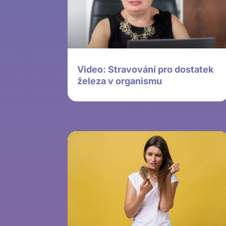
Video: Stravování pro dostatek
železa v organismu