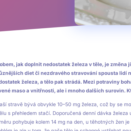
em, jak doplnit nedostatek železa v těle, je změna j
ůznějších diet či nezdravého stravování spousta lidí
dostatek železa, a tělo pak strádá. Mezi potraviny boh
vené maso a vnitřnosti, ale i mnoho dalších surovin. K
aší stravě bývá obvykle 10–50 mg železa, což by se mo
tělu s přehledem stačí. Doporučená denní dávka železa
měru pohybuje kolem 14 mg na den, u těhotných žen je 
blém je ale v tom, že naše tělo je schopné vstřebat po