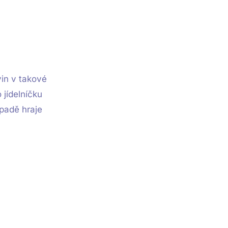
vin v takové
 jídelníčku
ípadě hraje