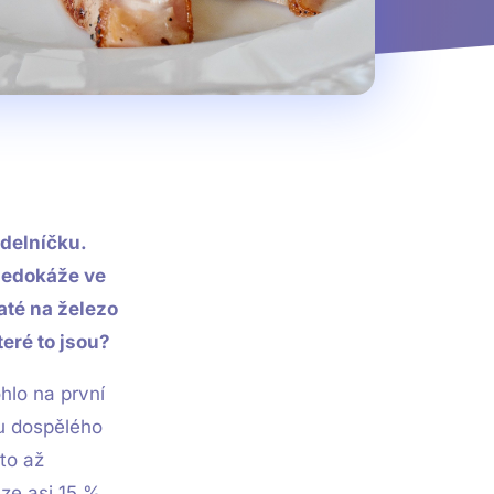
ídelníčku.
 nedokáže ve
até na železo
teré to jsou?
hlo na první
 u dospělého
to až
uze asi 15 %