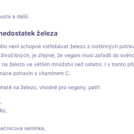
usta a další.
 nedostatek železa
tělo není schopné vstřebávat železo z rostlinných potra
 živočišných, je zřejmé, že vegani musí zařadit do svého
 na železo ve větším množství než ostatní. I v tomto př
inace potravin s vitamínem C.
haté na železo, vhodné pro vegany, patří:
,
by,
nečnicová semínka,