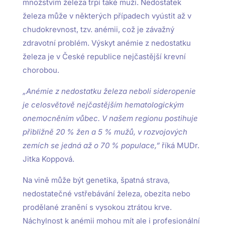
množstvím železa trpí také muži. Nedostatek
železa může v některých případech vyústit až v
chudokrevnost, tzv. anémii, což je závažný
zdravotní problém. Výskyt anémie z nedostatku
železa je v České republice nejčastější krevní
chorobou.
„Anémie z nedostatku železa neboli sideropenie
je celosvětově nejčastějším hematologickým
onemocněním vůbec. V našem regionu postihuje
přibližně 20 % žen a 5 % mužů, v rozvojových
zemích se jedná až o 70 % populace,”
říká MUDr.
Jitka Koppová.
Na vině může být genetika, špatná strava,
nedostatečné vstřebávání železa, obezita nebo
prodělané zranění s vysokou ztrátou krve.
Náchylnost k anémii mohou mít ale i profesionální