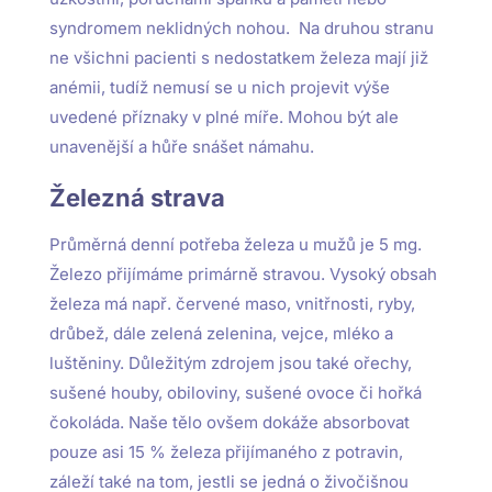
syndromem neklidných nohou. Na druhou stranu
ne všichni pacienti s nedostatkem železa mají již
anémii, tudíž nemusí se u nich projevit výše
uvedené příznaky v plné míře. Mohou být ale
unavenější a hůře snášet námahu.
Železná strava
Průměrná denní potřeba železa u mužů je 5 mg.
Železo přijímáme primárně stravou. Vysoký obsah
železa má např. červené maso, vnitřnosti, ryby,
drůbež, dále zelená zelenina, vejce, mléko a
luštěniny. Důležitým zdrojem jsou také ořechy,
sušené houby, obiloviny, sušené ovoce či hořká
čokoláda. Naše tělo ovšem dokáže absorbovat
pouze asi 15 % železa přijímaného z potravin,
záleží také na tom, jestli se jedná o živočišnou