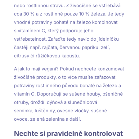
nebo rostlinnou stravu. Z živočišné se vstřebává
cca 30 % a z rostlinné pouze 10 % železa. Je tedy
vhodné potraviny bohaté na železo kombinovat
s vitamínem C, který podporuje jeho
vstřebatelnost. Zařaďte tedy navíc do jídelníčku
častěji např. rajčata, červenou papriku, zelí,
citrusy či růžičkovou kapustu.
A jak to mají vegani? Pokud nechcete konzumovat
živočišné produkty, o to více musíte zařazovat
potraviny rostlinného původu bohaté na železo a
vitamín C. Doporučují se sušené houby, pšeničné
otruby, droždí, dýňová a slunečnicová
semínka, luštěniny, ovesné vločky, sušené
ovoce, zelená zelenina a další.
Nechte si pravidelně kontrolovat