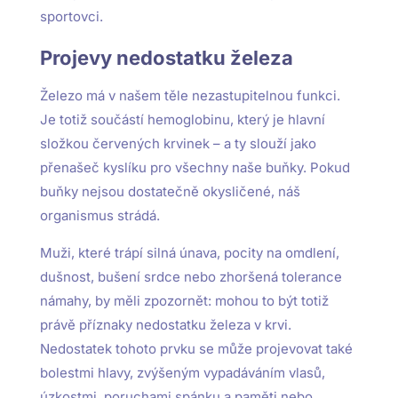
sportovci.
Projevy nedostatku železa
Železo má v našem těle nezastupitelnou funkci.
Je totiž součástí hemoglobinu, který je hlavní
složkou červených krvinek – a ty slouží jako
přenašeč kyslíku pro všechny naše buňky. Pokud
buňky nejsou dostatečně okysličené, náš
organismus strádá.
Muži, které trápí silná únava, pocity na omdlení,
dušnost, bušení srdce nebo zhoršená tolerance
námahy, by měli zpozornět: mohou to být totiž
právě příznaky nedostatku železa v krvi.
Nedostatek tohoto prvku se může projevovat také
bolestmi hlavy, zvýšeným vypadáváním vlasů,
úzkostmi, poruchami spánku a paměti nebo