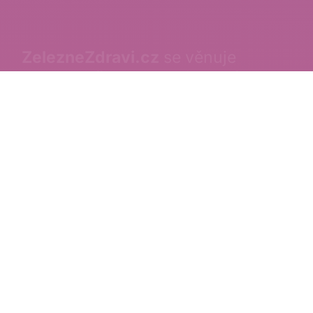
ZelezneZdravi.cz
se věnuje
komplexně problematice anémie.
Osvětová kampaň Železné zdraví
vznikla za účelem zviditelnění problematiky anémie
v české laické veřejnosti. Děkujeme všem, kteří se na
kampani podílí.
Provozovatel webu
MedNews, spol. s.r.o.
V Háji 1214/13, 170 00 Praha 7
IČO: 26707772
Společnost je zapsaná v obchodním rejstříku,