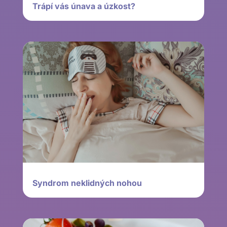
Trápí vás únava a úzkost?
Syndrom neklidných nohou